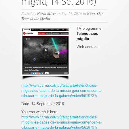
migdia, 14 Set 2016)
Posted by
Núria Miret
on Sep 14, 2016 in
News
,
Our
Team in the Media
TV programme:
Telenotícies
migdia
Web address:
http://www.ccma.cat/tv3/alacarta/telenoticies-
migdia/les-dades-de-la-missio-gaia-comencen-a-
dibuixar-el-mapa-de-la-galaxia/video/5619737/
Date: 14 September 2016
You can watch it here
http://www.ccma.cat/tv3/alacarta/telenoticies-
migdia/les-dades-de-la-missio-gaia-comencen-a-
dibuixar-el-mapa-de-la-galaxia/video/5619737/