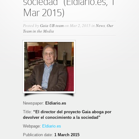
sociedad” (Eldiario.es, 1
Mar 2015)
Posted by
Gaia UB team
on Mar 2, 2015 in
News
,
Our
Team in the Media
Newspaper:
Eldiario.es
Title:
“El director del proyecto Gaia aboga por
devolver el conocimiento a la sociedad”
Webpage:
Eldiario.es
Publication date:
1 March 2015