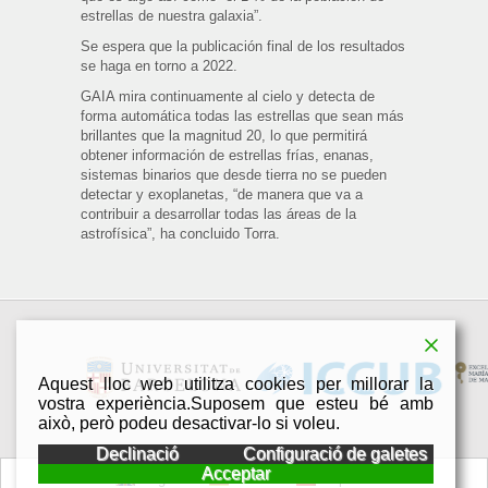
estrellas de nuestra galaxia”.
Se espera que la publicación final de los resultados
se haga en torno a 2022.
GAIA mira continuamente al cielo y detecta de
forma automática todas las estrellas que sean más
brillantes que la magnitud 20, lo que permitirá
obtener información de estrellas frías, enanas,
sistemas binarios que desde tierra no se pueden
detectar y exoplanetas, “de manera que va a
contribuir a desarrollar todas las áreas de la
astrofísica”, ha concluido Torra.
Aquest lloc web utilitza cookies per millorar la
vostra experiència.Suposem que esteu bé amb
això, però podeu desactivar-lo si voleu.
Declinació
Configuració de galetes
Acceptar
English
Català
Español