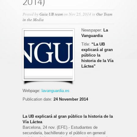
2014)
Posted by
Gaia UB team
on Nov 25, 2014 in
Our Team
in the Media
Newspaper:
La
Vanguardia
Title:
“La UB
explicará al gran
público la
historia de la Vía
Láctea”
Webpage:
lavanguardia.es
Publication date:
24 November 2014
La UB explicará al gran público la historia de la
Vía Láctea
Barcelona, 24 nov. (EFE).- Estudiantes de
secundaria, bachillerato y el público en general