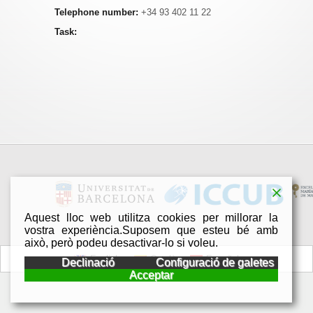
Telephone number:
+34 93 402 11 22
Task:
Aquest lloc web utilitza cookies per millorar la
vostra experiència.Suposem que esteu bé amb
això, però podeu desactivar-lo si voleu.
English
Català
Español
Declinació
Configuració de galetes
Acceptar