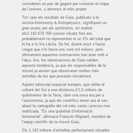
consideren un pas de gegant per construir el mapa
de l’univers, o almenys el més proper.
Tot i que els resultats de Gaia, publicats a la
revista Astronomy & Astrophysics, signifiquen un
gran avanç per als astrònoms, en realitat
els1.142.679.769 cossos situats fins ara
probablement no representen ni un 1% del total que
hi ha a la Via Làctia. De fet, durant anys s’havia
cregut que n’hi havia uns cent mil milions, però
últimament aquestes estimacions han anat molt a
l’alça. Ara, les observacions de Gaia validen
aquesta tendència, ja que els responsables de la
missió ja avisen que observaran moltes més
estrelles de les que preveien inicialment.
Aquest telescopi espacial europeu, que orbita al
voltant del Sol a una distància d’1,5 milions de
quilòmetres de la Terra, obre una nova era per a
l’astronomia, ja que els científics tenen ara al seu
abast la cartografia del cel més vasta i precisa mai
realitzada. “És una quantitat d’informació
fenomenal”, afirmava François Mignard, membre de
l’equip científic de la missió Gaia.
Els 1.142 milions d’estrelles perfectament situades