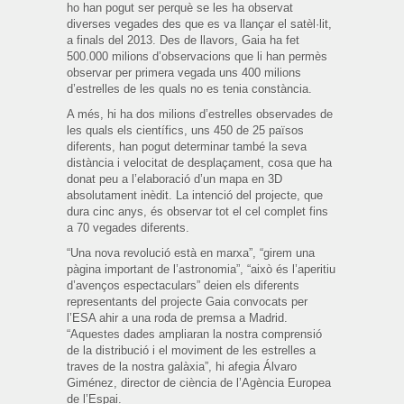
ho han pogut ser perquè se les ha observat
diverses vegades des que es va llançar el satèl·lit,
a finals del 2013. Des de llavors, Gaia ha fet
500.000 milions d’observacions que li han permès
observar per primera vegada uns 400 milions
d’estrelles de les quals no es tenia constància.
A més, hi ha dos milions d’estrelles observades de
les quals els científics, uns 450 de 25 països
diferents, han pogut determinar també la seva
distància i velocitat de desplaçament, cosa que ha
donat peu a l’elaboració d’un mapa en 3D
absolutament inèdit. La intenció del projecte, que
dura cinc anys, és observar tot el cel complet fins
a 70 vegades diferents.
“Una nova revolució està en marxa”, “girem una
pàgina important de l’astronomia”, “això és l’aperitiu
d’avenços espectaculars” deien els diferents
representants del projecte Gaia convocats per
l’ESA ahir a una roda de premsa a Madrid.
“Aquestes dades ampliaran la nostra comprensió
de la distribució i el moviment de les estrelles a
traves de la nostra galàxia”, hi afegia Álvaro
Giménez, director de ciència de l’Agència Europea
de l’Espai.