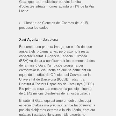
Gaia, que, tot i multiplicar per vint la xifra
d’objectes situats, només abasta un 1% de la Via
Làctia
L’Institut de Ciències del Cosmos de la UB
processa les dades
Xavi Aguilar
– Barcelona
És només una primera imatge, un esbós del que
arribarà els pròxims anys, però això no li resta
espectacularitat. L’Agència Espacial Europea
(ESA) va donar a conèixer ahir les primeres dades
de la missió Gaia, l’ambiciós programa per
cartografiar la Via Làctia en què ha participat un
equip de l’Institut de Ciències del Cosmos de la
Universitat de Barcelona (ICCUB), adscrit a
l’Institut d’Estudis Espacials de Catalunya (IEEC).
Els primers resultats mostren la posició i lluentor
de 1.142 milions d’estrelles de la nostra galàxia.
El satèl·lit Gaia, equipat amb un doble telescopi
espacial d’altíssima precisió, també ha observat la
posició d’objectes externs a la Via Làctia, com ara
quàsars i galàxies llunyanes. Els experts ho