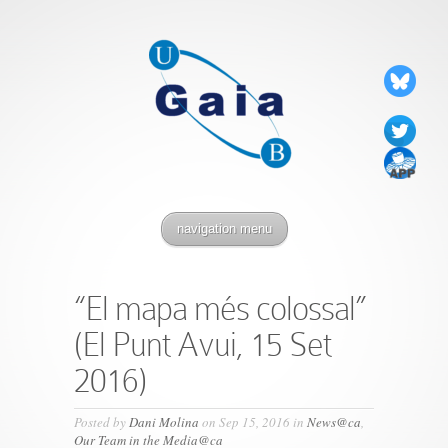
navigation menu
“El mapa més colossal”
(El Punt Avui, 15 Set
2016)
Posted by
Dani Molina
on Sep 15, 2016 in
News@ca
,
Our Team in the Media@ca