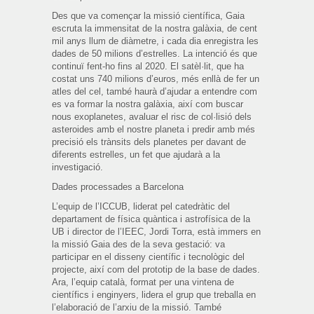
Des que va començar la missió científica, Gaia
escruta la immensitat de la nostra galàxia, de cent
mil anys llum de diàmetre, i cada dia enregistra les
dades de 50 milions d’estrelles. La intenció és que
continuï fent-ho fins al 2020. El satèl·lit, que ha
costat uns 740 milions d’euros, més enllà de fer un
atles del cel, també haurà d’ajudar a entendre com
es va formar la nostra galàxia, així com buscar
nous exoplanetes, avaluar el risc de col·lisió dels
asteroides amb el nostre planeta i predir amb més
precisió els trànsits dels planetes per davant de
diferents estrelles, un fet que ajudarà a la
investigació.
Dades processades a Barcelona
L’equip de l’ICCUB, liderat pel catedràtic del
departament de física quàntica i astrofísica de la
UB i director de l’IEEC, Jordi Torra, està immers en
la missió Gaia des de la seva gestació: va
participar en el disseny científic i tecnològic del
projecte, així com del prototip de la base de dades.
Ara, l’equip català, format per una vintena de
científics i enginyers, lidera el grup que treballa en
l’elaboració de l’arxiu de la missió. També