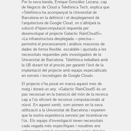
Per la seva banda, Enrique González Lezana, cap
de Negocis de Cloud a Telefónica Tech, explica que
«Telefónica ha acompanyat la Universitat de
Barcelona en la definició i el desplegament de
l’arquitectura de Google Cloud, on s’allotjarà la
solució d’hipercomputació requerida per
desenvolupar el projecte Galactic RainCloudS».
«La infraestructura desplegada —precisa—
permetrà el processament i anàlisis massives de
dades de forma flexible, escalable i ajustada a les
necessitats requerides pels investigadors de la
Universitat de Barcelona. Telefónica treballarà amb
la UB durant tot el procés per garantir l’èxit de la
implantació del projecte amb equips especialitzats
en serveis i tecnologies de Google Cloud».
El projecte s’ha posat en marxa aquest mes de
maig i durarà un any. «Galactic RainCloudS és un
pas necessari en la transició del món de la recerca
cap a l’ús eficient de recursos computacionals al
núvol. En aquest sentit, som pioners en la seva
utilització a la Universitat de Barcelona i esperem
que la nostra experiència serveixi per incentivar-ne
l’ús. Els equips d’investigació tenen necessitats
cada vegada més específiques i nosaltres ens