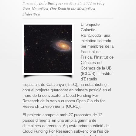
Posted by
Lola Balaguer
on May 25, 2022 in
blog
@ca
,
News@ca
,
Our Team in the Media@ca
,
Slider@ca
El projecte
Galactic
RainCloudS, una
iniciativa liderada
per membres de la
Facultat de
Física, l’Institut de
Ciències del
Cosmos de la UB
(ICCUB) i l’Institut
d’Estudis
Espacials de Catalunya (IEEC), ha estat distingit
com el projecte guardonat en primera posició en el
marc de la convocatòria Cloud Funding For
Research de la xarxa europea Open Clouds for
Research Environments (OCRE).
El projecte competia amb 27 propostes de 12
països diferents en una àmplia gamma de
disciplines de recerca. Aquesta primera edició del
Cloud Funding For Research subvenciona l’ús de