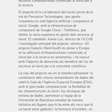
recursos computacionals comercials al núvol per a
la recerca.
El projecte té la col·laboració del sector privat de la
mà de Pervasive Technologies, que aporta
l’expertesa en intel·ligència artificial i computació al
núvol; Google, amb la infraestructura de
computació de Google Cloud, i Telefónica, que
ofereix la seva expertesa en gestió dels recursos al
núvol. El catedràtic Xavier Luri, director de l’ICCUB
i investigador principal del projecte, remarca: «El
projecte Galactic RainCloudS és pioner a Europa
en la utilització d’infraestructures comercials al
núvol per a la recerca en astronomia, i ha nascut
amb l’objectiu de demostrar els beneficis de l’ús de
recursos al núvol per a la comunitat científica».
La clau del projecte rau en la interdisciplinarietat: la
combinació dels volums extraordinaris de dades del
satèl·lit Gaia de l’Agència Espacial Europea (ESA),
amb el gran poder computacional, la flexibilitat de
les infraestructures al núvol i les tècniques de
mineria de dades, permetran a l’equip de la
Universitat de Barcelona estudiar de manera
holística els lligams que hi ha entre els xocs que hi
va haver entre galàxies i la formació d’estrelles, un