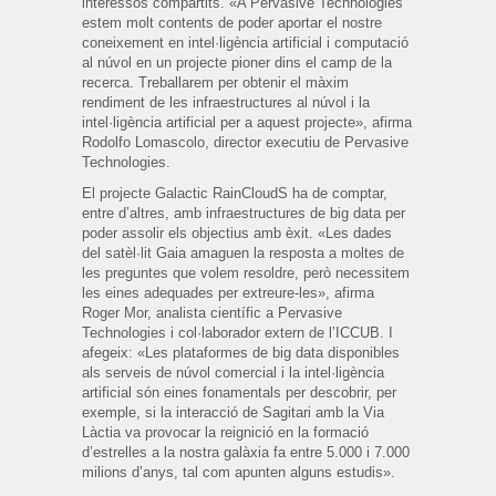
interessos compartits. «A Pervasive Technologies
estem molt contents de poder aportar el nostre
coneixement en intel·ligència artificial i computació
al núvol en un projecte pioner dins el camp de la
recerca. Treballarem per obtenir el màxim
rendiment de les infraestructures al núvol i la
intel·ligència artificial per a aquest projecte», afirma
Rodolfo Lomascolo, director executiu de Pervasive
Technologies.
El projecte Galactic RainCloudS ha de comptar,
entre d’altres, amb infraestructures de big data per
poder assolir els objectius amb èxit. «Les dades
del satèl·lit Gaia amaguen la resposta a moltes de
les preguntes que volem resoldre, però necessitem
les eines adequades per extreure-les», afirma
Roger Mor, analista científic a Pervasive
Technologies i col·laborador extern de l’ICCUB. I
afegeix: «Les plataformes de big data disponibles
als serveis de núvol comercial i la intel·ligència
artificial són eines fonamentals per descobrir, per
exemple, si la interacció de Sagitari amb la Via
Làctia va provocar la reignició en la formació
d’estrelles a la nostra galàxia fa entre 5.000 i 7.000
milions d’anys, tal com apunten alguns estudis».