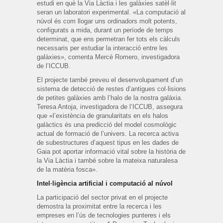
estudi en què la Via Làctia i les galàxies satèl·lit
seran un laboratori experimental. «La computació al
núvol és com llogar uns ordinadors molt potents,
configurats a mida, durant un període de temps
determinat, que ens permetran fer tots els càlculs
necessaris per estudiar la interacció entre les
galàxies», comenta Mercè Romero, investigadora
de l’ICCUB.
El projecte també preveu el desenvolupament d’un
sistema de detecció de restes d’antigues col·lisions
de petites galàxies amb l’halo de la nostra galàxia.
Teresa Antoja, investigadora de l’ICCUB, assegura
que «l’existència de granularitats en els halos
galàctics és una predicció del model cosmològic
actual de formació de l’univers. La recerca activa
de subestructures d’aquest tipus en les dades de
Gaia pot aportar informació vital sobre la història de
la Via Làctia i també sobre la mateixa naturalesa
de la matèria fosca».
Intel·ligència artificial i computació al núvol
La participació del sector privat en el projecte
demostra la proximitat entre la recerca i les
empreses en l’ús de tecnologies punteres i els