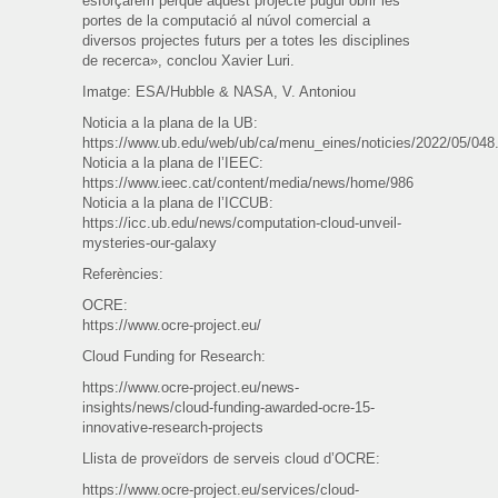
esforçarem perquè aquest projecte pugui obrir les
portes de la computació al núvol comercial a
diversos projectes futurs per a totes les disciplines
de recerca», conclou Xavier Luri.
Imatge: ESA/Hubble & NASA, V. Antoniou
Noticia a la plana de la UB:
https://www.ub.edu/web/ub/ca/menu_eines/noticies/2022/05/048
Noticia a la plana de l’IEEC:
https://www.ieec.cat/content/media/news/home/986
Noticia a la plana de l’ICCUB:
https://icc.ub.edu/news/computation-cloud-unveil-
mysteries-our-galaxy
Referències:
OCRE:
https://www.ocre-project.eu/
Cloud Funding for Research:
https://www.ocre-project.eu/news-
insights/news/cloud-funding-awarded-ocre-15-
innovative-research-projects
Llista de proveïdors de serveis cloud d’OCRE:
https://www.ocre-project.eu/services/cloud-