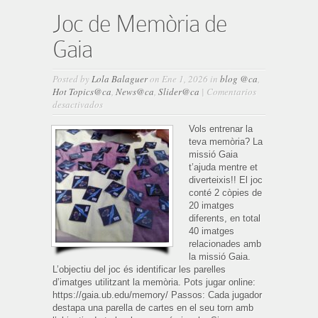
Joc de Memòria de
Gaia
Posted by
Lola Balaguer
on Ene 1, 2026 in
blog @ca
,
Hot Topics@ca
,
News@ca
,
Slider@ca
|
Comentarios
en
desactivados
Joc
de
Vols entrenar la
Memòria
teva memòria? La
de
missió Gaia
Gaia
t’ajuda mentre et
diverteixis!! El joc
conté 2 còpies de
20 imatges
diferents, en total
40 imatges
relacionades amb
la missió Gaia.
L’objectiu del joc és identificar les parelles
d’imatges utilitzant la memòria. Pots jugar online:
https://gaia.ub.edu/memory/ Passos: Cada jugador
destapa una parella de cartes en el seu torn amb