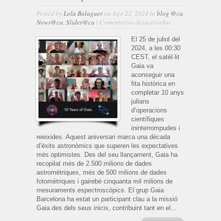
Posted by
Lola Balaguer
on Ago 22, 2024 in
blog @ca
,
en
News@ca
,
Slider@ca
|
Comentarios desactivados
Gaia
fa
El 25 de juliol del
10
2024, a les 00:30
anys
CEST, el satèl·lit
julians
Gaia va
d’operacions
aconseguir una
científiques
fita històrica en
amb
completar 10 anys
èxit
julians
d’operacions
científiques
ininterrompudes i
reeixides. Aquest aniversari marca una dècada
d’èxits astronòmics que superen les expectatives
més optimistes. Des del seu llançament, Gaia ha
recopilat més de 2.500 milions de dades
astromètriques, més de 500 milions de dades
fotomètriques i gairebé cinquanta mil milions de
mesuraments espectroscòpics. El grup Gaia
Barcelona ha estat un participant clau a la missió
Gaia des dels seus inicis, contribuint tant en el...