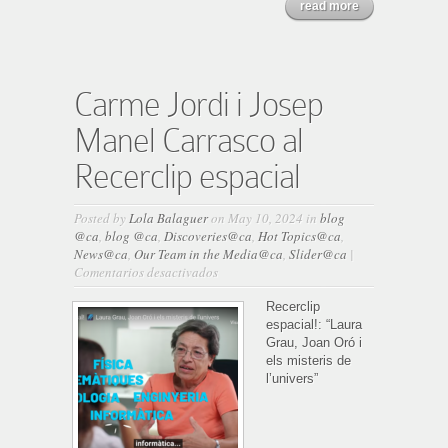
read more
Carme Jordi i Josep
Manel Carrasco al
Recerclip espacial
Posted by
Lola Balaguer
on May 10, 2024 in
blog
@ca
,
blog @ca
,
Discoveries@ca
,
Hot Topics@ca
,
News@ca
,
Our Team in the Media@ca
,
Slider@ca
|
en
Comentarios desactivados
Carme
Jordi
Recerclip
i
espacial!: “Laura
Josep
Grau, Joan Oró i
Manel
els misteris de
Carrasco
l’univers”
al
Recerclip
espacial