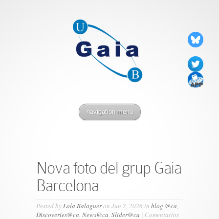
navigation menu
Nova foto del grup Gaia
Barcelona
Posted by
Lola Balaguer
on Jun 2, 2026 in
blog @ca
,
Discoveries@ca
,
News@ca
,
Slider@ca
|
Comentarios