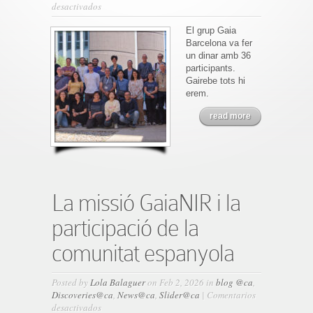
en
desactivados
Nova
foto
El grup Gaia
del
Barcelona va fer
grup
un dinar amb 36
Gaia
participants.
Barcelona
Gairebe tots hi
erem.
read more
La missió GaiaNIR i la
participació de la
comunitat espanyola
Posted by
Lola Balaguer
on Feb 2, 2026 in
blog @ca
,
Discoveries@ca
,
News@ca
,
Slider@ca
|
Comentarios
en
desactivados