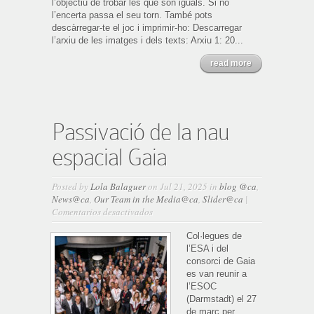
l’objectiu de trobar les que són iguals. Si no
l’encerta passa el seu torn. També pots
descàrregar-te el joc i imprimir-ho: Descarregar
l’arxiu de les imatges i dels texts: Arxiu 1: 20...
read more
Passivació de la nau
espacial Gaia
Posted by
Lola Balaguer
on Jul 21, 2025 in
blog @ca
,
News@ca
,
Our Team in the Media@ca
,
Slider@ca
|
en
Comentarios desactivados
Passivació
de
Col·legues de
la
l’ESA i del
nau
consorci de Gaia
espacial
es van reunir a
Gaia
l’ESOC
(Darmstadt) el 27
de març per