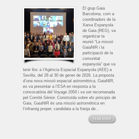
La
missió
El grup Gaia
GaiaNIR
Barcelona, ​​com a
i
coordinadors de la
la
Xarxa Espanyola
participació
de Gaia (REG), va
de
organitzar la
la
reunió “La missió
comunitat
GaiaNIR i la
espanyola
participació de la
comunitat
espanyola” que va
tenir lloc a l’Agència Espacial Espanyola (AEE) a
Sevilla, del 28 al 30 de gener de 2026. La proposta
d’una nova missió espacial astromètrica, GaiaNIR,
es va presentar a l’ESA en resposta a la
convocatòria del Voyage 2050 i va ser recomanada
pel Comitè Sènior. Construïda sobre els principis de
Gaia, GaiaNIR és una missió astromètrica en
l’infraroig proper, candidata a la franja de...
read more