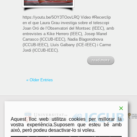
https://youtu.be/5OY3TOovLRQ Video #Recerclip
en el que Laura Grau investiga sobre el telescopi
Joan Oró de l’Observatori del Montsec (IEEC), amb
entrevistes a Kike Herrero (IEEC), Josep Manel
Carrasco (ICCUB-IEEC), Nadia Blagorodnova
(ICCUB-IEEC), Lluís Galbany (ICE-IEEC) i Carme
Jordi (ICCUB-IEEC).
read more
« Older Entries
Aquest lloc web utilitza cookies per millorar la
vostra experiència.Suposem que esteu bé amb
això, però podeu desactivar-lo si voleu.